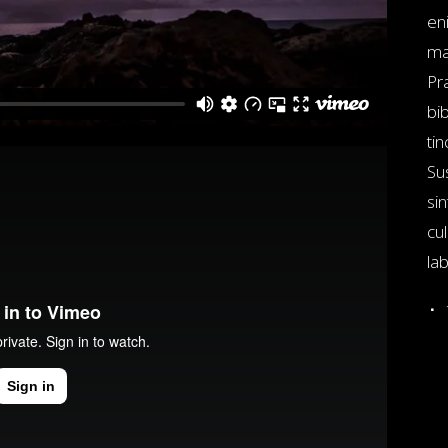
en
ma
Pr
bi
tin
Su
si
cul
la