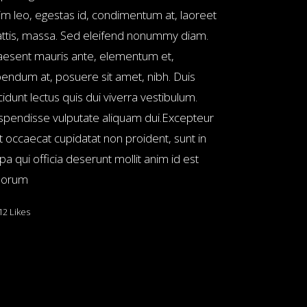
im leo, egestas id, condimentum at, laoreet
ttis, massa. Sed eleifend nonummy diam.
aesent mauris ante, elementum et,
bendum at, posuere sit amet, nibh. Duis
cidunt lectus quis dui viverra vestibulum.
spendisse vulputate aliquam dui.Excepteur
nt occaecat cupidatat non proident, sunt in
pa qui officia deserunt mollit anim id est
borum
12
Likes