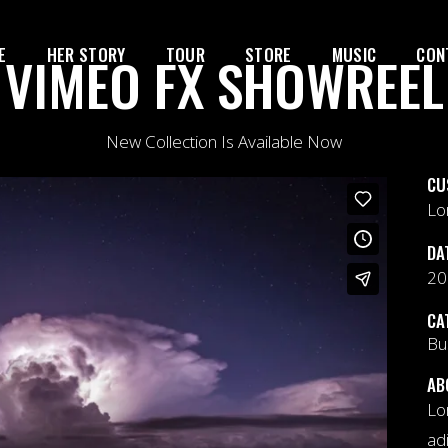
E
HER STORY
TOUR
STORE
MUSIC
CON
VIMEO FX SHOWREEL
New Collection Is Available Now
CU
Lo
DA
20
CA
Bu
AB
Lo
ad